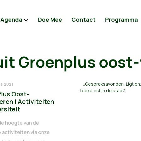
Agenda
Doe Mee
Contact
Programma
uit Groenplus oost
us 2021
lus Oost-
ren | Activiteiten
rsiteit
 de hoogte van de
activiteiten via onze