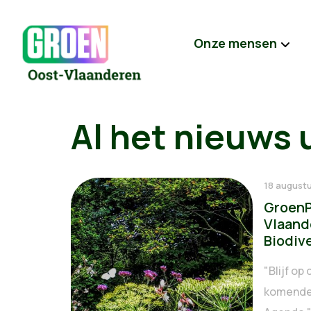
Onze mensen
Al het nieuws 
18 august
GroenP
Vlaande
Biodive
"Blijf op
komende 