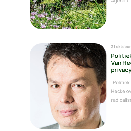
Agenda." 
31 oktober
Politi
Van He
privacy
Politiek
Hecke ove
radicali