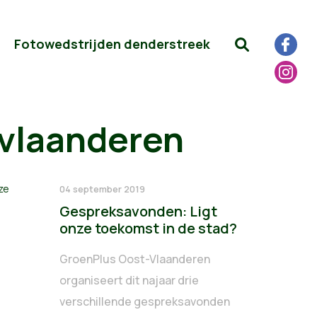
Fotowedstrijden denderstreek
-vlaanderen
04 september 2019
Gespreksavonden: Ligt
onze toekomst in de stad?
GroenPlus Oost-Vlaanderen
organiseert dit najaar drie
verschillende gespreksavonden