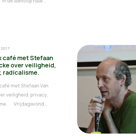
In de aanloop naar...
 2017
ek café met Stefaan
cke over veiligheid,
, radicalisme.
 café met Stefaan Van
r veiligheid, privacy,
sme. Vrijdagavond...