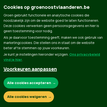
Cookies op groenoostvlaanderen.be
Groen.be
Groen gebruikt functionele en analytische cookies die
noodzakelijk zijn om de website goed te laten functioneren.
Deze cookies verwerken geen persoonsgegevens en hier is
Contact
Privacybeleid
geen toestemming voor nodig.
Als je daarvoor toestemming geeft, maken we ook gebruik van
© Copyright Groen 2026 | Gemaakt met
NationBuilder
| Gebouwd door
Tectonica
marketingcookies. Die stellen ons in staat om de website
beter af te stemmen op jouw voorkeuren.
Je kunt je instellingen hieronder wijzigen.
Ons privacybeleid
vind je hier
.
Voorkeuren aanpassen
Noodzakelijke cookies:
Alle cookies accepteren
Functionele en analytische cookies:
Alle cookies weigeren