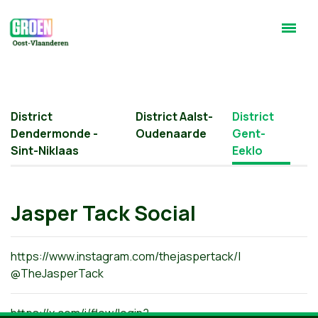
District
District Aalst-
District
Dendermonde -
Oudenaarde
Gent-
Sint-Niklaas
Eeklo
Jasper Tack Social
https://www.instagram.com/thejaspertack/
|
@TheJasperTack
https://x.com/i/flow/login?