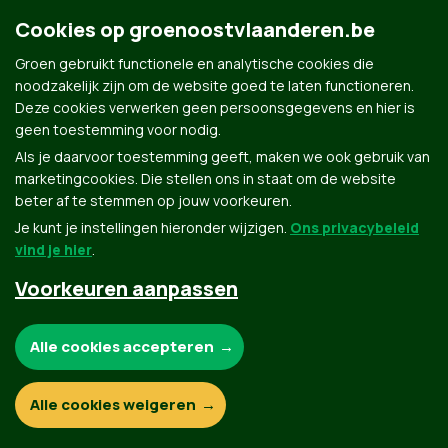
redirect_after_login=%2Fthejaspertack
|
Cookies op groenoostvlaanderen.be
@TheJasperTack
Groen gebruikt functionele en analytische cookies die
noodzakelijk zijn om de website goed te laten functioneren.
https://www.tiktok.com/@thejaspertack
|
Deze cookies verwerken geen persoonsgegevens en hier is
@TheJasperTack
geen toestemming voor nodig.
Als je daarvoor toestemming geeft, maken we ook gebruik van
marketingcookies. Die stellen ons in staat om de website
beter af te stemmen op jouw voorkeuren.
Je kunt je instellingen hieronder wijzigen.
Ons privacybeleid
vind je hier
.
Voorkeuren aanpassen
Groen.be
Noodzakelijke cookies:
Alle cookies accepteren
Contact
Privacybeleid
Functionele en analytische cookies:
Alle cookies weigeren
© Copyright Groen 2026 | Gemaakt met
NationBuilder
| Gebouwd door
Tectonica