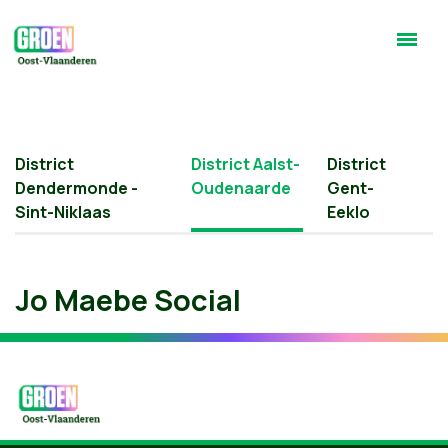
District
District Aalst-
District
Dendermonde -
Oudenaarde
Gent-
Sint-Niklaas
Eeklo
Jo Maebe Social