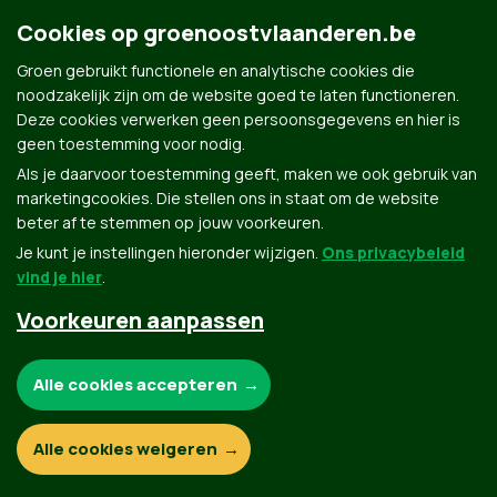
Cookies op groenoostvlaanderen.be
Groen.be
Groen gebruikt functionele en analytische cookies die
noodzakelijk zijn om de website goed te laten functioneren.
Deze cookies verwerken geen persoonsgegevens en hier is
Contact
Privacybeleid
geen toestemming voor nodig.
Als je daarvoor toestemming geeft, maken we ook gebruik van
© Copyright Groen 2026 | Gemaakt met
NationBuilder
| Gebouwd door
Tectonica
marketingcookies. Die stellen ons in staat om de website
beter af te stemmen op jouw voorkeuren.
Je kunt je instellingen hieronder wijzigen.
Ons privacybeleid
vind je hier
.
Voorkeuren aanpassen
Noodzakelijke cookies:
Alle cookies accepteren
Functionele en analytische cookies:
Alle cookies weigeren