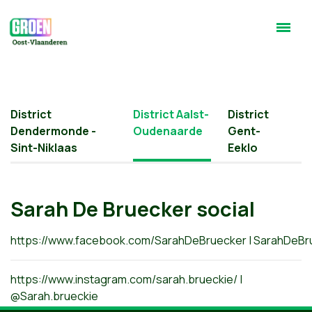
District
District Aalst-
District
Dendermonde -
Oudenaarde
Gent-
Sint-Niklaas
Eeklo
Sarah De Bruecker social
https://www.facebook.com/SarahDeBruecker
|
SarahDeBr
https://www.instagram.com/sarah.brueckie/
|
@
Sarah.brueckie