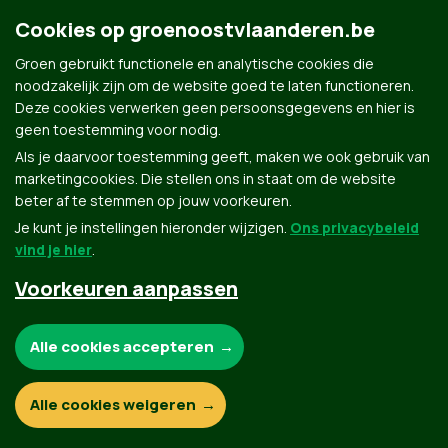
Cookies op groenoostvlaanderen.be
Groen gebruikt functionele en analytische cookies die
https://sarahdebruecker.art/
|
Sarah De Bruecker –
noodzakelijk zijn om de website goed te laten functioneren.
Female artist
Deze cookies verwerken geen persoonsgegevens en hier is
geen toestemming voor nodig.
Als je daarvoor toestemming geeft, maken we ook gebruik van
marketingcookies. Die stellen ons in staat om de website
beter af te stemmen op jouw voorkeuren.
Je kunt je instellingen hieronder wijzigen.
Ons privacybeleid
vind je hier
.
Groen.be
Voorkeuren aanpassen
Noodzakelijke cookies:
Alle cookies accepteren
Contact
Privacybeleid
Functionele en analytische cookies:
Alle cookies weigeren
© Copyright Groen 2026 | Gemaakt met
NationBuilder
| Gebouwd door
Tectonica