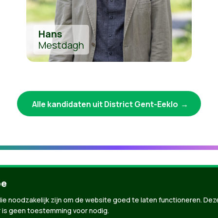
Hans
Mestdagh
Alle kandidaten uit District Gent-Eeklo
be
ie noodzakelijk zijn om de website goed te laten functioneren. Dez
 is geen toestemming voor nodig.