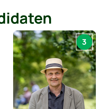
didaten
3