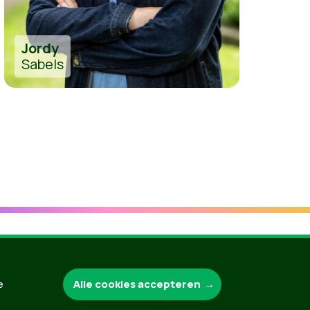
Jordy
Sabels
Groen.be
Alle cookies accepteren
e