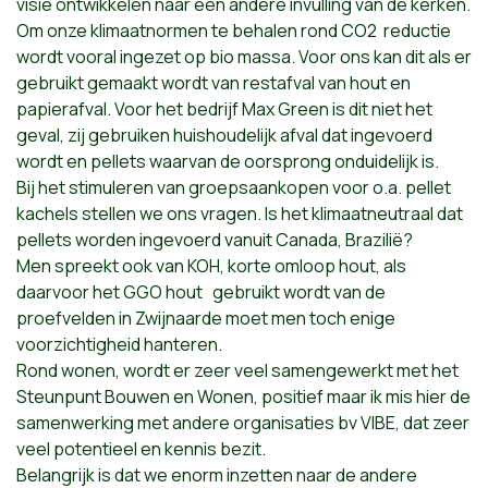
visie ontwikkelen naar een andere invulling van de kerken.
Om onze klimaatnormen te behalen rond CO2 reductie
wordt vooral ingezet op bio massa. Voor ons kan dit als er
gebruikt gemaakt wordt van restafval van hout en
papierafval. Voor het bedrijf Max Green is dit niet het
geval, zij gebruiken huishoudelijk afval dat ingevoerd
wordt en pellets waarvan de oorsprong onduidelijk is.
Bij het stimuleren van groepsaankopen voor o.a. pellet
kachels stellen we ons vragen. Is het klimaatneutraal dat
pellets worden ingevoerd vanuit Canada, Brazilië?
Men spreekt ook van KOH, korte omloop hout, als
daarvoor het GGO hout gebruikt wordt van de
proefvelden in Zwijnaarde moet men toch enige
voorzichtigheid hanteren.
Rond wonen, wordt er zeer veel samengewerkt met het
Steunpunt Bouwen en Wonen, positief maar ik mis hier de
samenwerking met andere organisaties bv VIBE, dat zeer
veel potentieel en kennis bezit.
Belangrijk is dat we enorm inzetten naar de andere