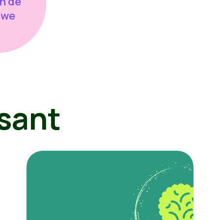
n de
uwe
sant