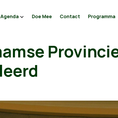
Agenda
Doe Mee
Contact
Programma
aamse Provinci
leerd