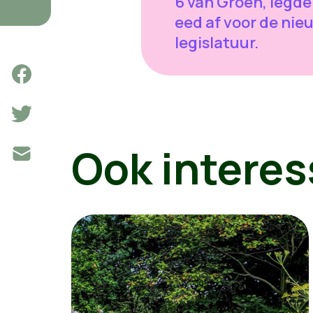
6 van Groen, legde
eed af voor de nie
legislatuur.
Ook interes