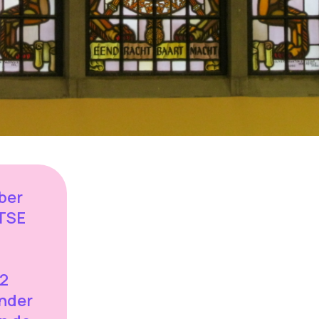
ber
NTSE
72
nder