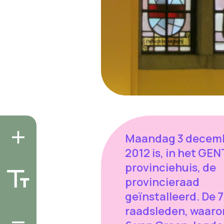
Maandag 3 decem
2012 is, in het GE
provinciehuis, de
provincieraad
geïnstalleerd. De 
raadsleden, waaro